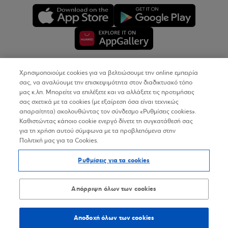
Χρησιμοποιούμε cookies για να βελτιώσουμε την online εμπειρία
Copyright © 2026
σας, να αναλύουμε την επισκεψιμότητα στον διαδικτυακό τόπο
μας κ.λπ. Μπορείτε να επιλέξετε και να αλλάξετε τις προτιμήσεις
σας σχετικά με τα cookies (με εξαίρεση όσα είναι τεχνικώς
Όροι Χρήσης
απαραίτητα) ακολουθώντας τον σύνδεσμο «Ρυθμίσεις cookies».
Καθιστώντας κάποιο cookie ενεργό δίνετε τη συγκατάθεσή σας
Προσωπικά Δεδομένα στον Διαδικτυακό Τόπο
για τη χρήση αυτού σύμφωνα με τα προβλεπόμενα στην
Πολιτική μας για τα Cookies.
Πολιτική Cookies
Ρυθμίσεις για τα cookies
Δήλωση Προσβασιμότητας
Sitemap
Απόρριψη όλων των cookies
Αποδοχή όλων των cookies