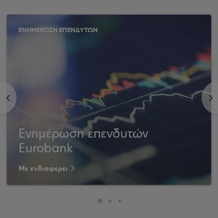
ΕΝΗΜΕΡΩΣΗ ΕΠΕΝΔΥΤΩΝ
<
>
Ενημέρωση επενδυτών
Eurobank
Με ενδιαφέρει