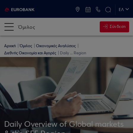
ATM & Καταστήματα
ΕΛ
EN
Όμιλος
Σύνδεση
Αρχική
Όμιλος
Οικονομικές Αναλύσεις
Διεθνής Οικονομία και Αγορές
Daily ... Region
Daily Overview of Global markets