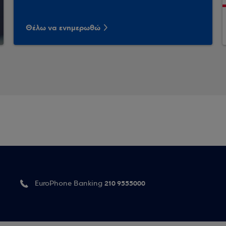
Θέλω να ενημερωθώ
210 9555000
EuroPhone Banking