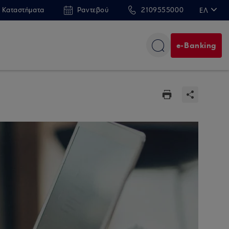
 Καταστήματα
Ραντεβού
2109555000
ΕΛ
EN
e-Banking