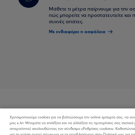
Μάθετε τι μέτρα παίρνουμε για την α
πώς μπορείτε να προστατευτείτε και πο
συχνές απάτες.
Με ενδιαφέρει η ασφάλεια
Χρησιμοποιούμε cookies για να βελτιώσουμε την online εμπειρία σας, να α
Προσβασιμότητα
μας κ.λπ. Μπορείτε να επιλέξετε και να αλλάξετε τις προτιμήσεις σας σχετικά 
απαραίτητα) ακολουθώντας τον σύνδεσμο «Ρυθμίσεις cookies». Καθιστώντας
για τη χρήση αυτού σύμφωνα με τα προβλεπόμενα στην Πολιτική μας για τα