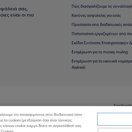
Πώς διασφαλίζουμε τις συναλλαγέ
σφάλειά σας,
ιες είναι οι πιο
Κανόνες ασφαλείας για εσάς
Προστασία από διαδικτυακές απάτ
Πιστοποίηση εργαζομένων από την
Σχέδια Συνέχισης Επιχειρησιακών
Ενημέρωση για το money muling
Ενημέρωση για τα εικονικά νομίσμ
Αγγλικά)
Eurobank
ναλύουμε την επισκεψιμότητα στον διαδικτυακό τόπο
με τα cookies (με εξαίρεση όσα είναι τεχνικώς
 κάποιο cookie ενεργό δίνετε τη συγκατάθεσή σας
 Cookies.