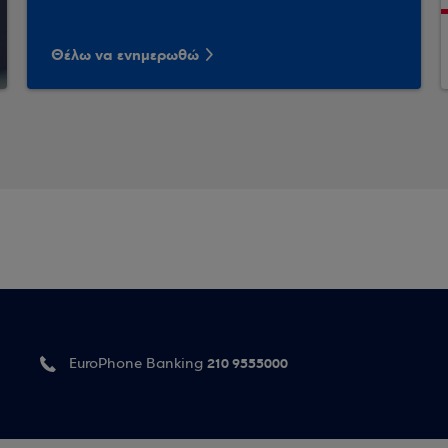
Θέλω να ενημερωθώ
210 9555000
EuroPhone Banking