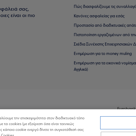
Πώς διασφαλίζουμε τις συναλλαγέ
σφάλειά σας,
ιες είναι οι πιο
Κανόνες ασφαλείας για εσάς
Προστασία από διαδικτυακές απάτ
Πιστοποίηση εργαζομένων από την
Σχέδια Συνέχισης Επιχειρησιακών
Ενημέρωση για το money muling
Ενημέρωση για τα εικονικά νομίσμ
Αγγλικά)
Eurobank
ναλύουμε την επισκεψιμότητα στον διαδικτυακό τόπο
με τα cookies (με εξαίρεση όσα είναι τεχνικώς
 κάποιο cookie ενεργό δίνετε τη συγκατάθεσή σας
 Cookies.