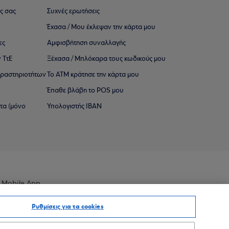
ς σας
Συχνές ερωτήσεις
Έχασα / Μου έκλεψαν την κάρτα μου
ες
Αμφισβήτηση συναλλαγής
 ΤτΕ
Ξέχασα / Μπλόκαρα τους κωδικούς μου
 ∆ραστηριοτήτων
Το ΑΤΜ κράτησε την κάρτα μου
Έπαθε βλάβη το POS μου
ατα (μόνο
Υπολογιστής IBAN
 Mobile App
Ρυθμίσεις για τα cookies