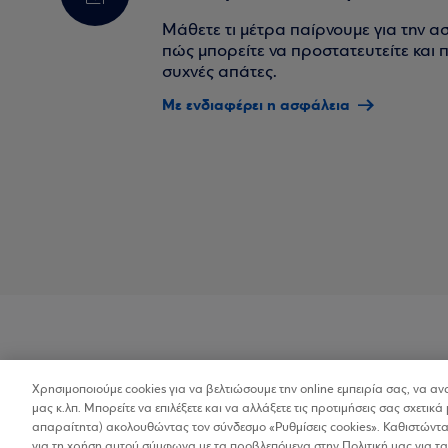
Μάθετε τι μέτρα παίρνουμε για την α
πώς μπορείτε να προστατευτείτε και πο
συχνές απάτες.
Με ενδιαφέρει η ασφάλεια
Χρησιμοποιούμε cookies για να βελτιώσουμε την online εμπειρία σας, να α
Προσβασιμότητα
μας κ.λπ. Μπορείτε να επιλέξετε και να αλλάξετε τις προτιμήσεις σας σχετικά 
απαραίτητα) ακολουθώντας τον σύνδεσμο «Ρυθμίσεις cookies». Καθιστώντας
για τη χρήση αυτού σύμφωνα με τα προβλεπόμενα στην Πολιτική μας για τα