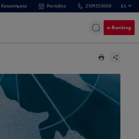
 Καταστήματα
Ραντεβού
2109555000
ΕΛ
EN
e-Banking