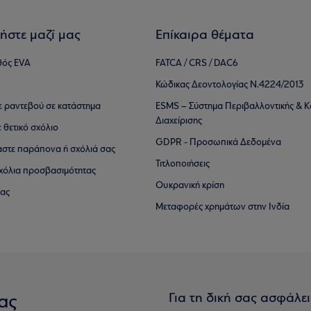
ήστε μαζί μας
Επίκαιρα θέματα
θός EVA
FATCA / CRS / DAC6
Κώδικας Δεοντολογίας Ν.4224/2013
τε ραντεβού σε κατάστημα
ESMS – Σύστημα Περιβαλλοντικής & Κ
Διαχείρισης
ε θετικό σχόλιο
GDPR - Προσωπικά Δεδομένα
αστε παράπονα ή σχόλιά σας
Τιτλοποιήσεις
 σχόλια προσβασιμότητας
Ουκρανική κρίση
ίας
Μεταφορές χρημάτων στην Ινδία
Για τη δική σας ασφάλε
ας