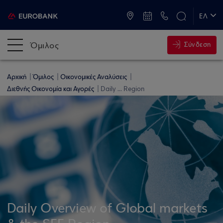
ATM & Καταστήματα
ΕΛ
EN
Όμιλος
Σύνδεση
Αρχική
Όμιλος
Οικονομικές Αναλύσεις
Διεθνής Οικονομία και Αγορές
Daily ... Region
Daily Overview of Global markets