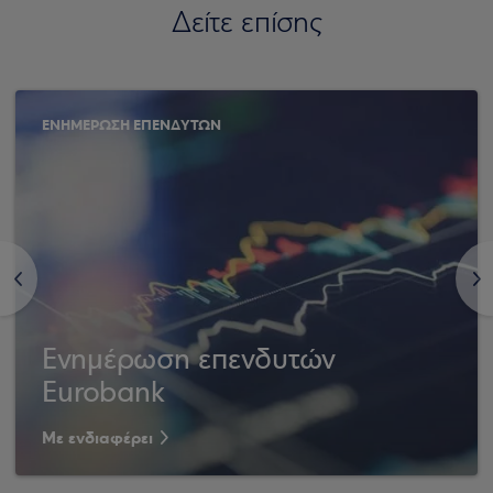
Δείτε επίσης
ΕΝΗΜΕΡΩΣΗ ΕΠΕΝΔΥΤΩΝ
<
>
Ενημέρωση επενδυτών
Eurobank
Με ενδιαφέρει