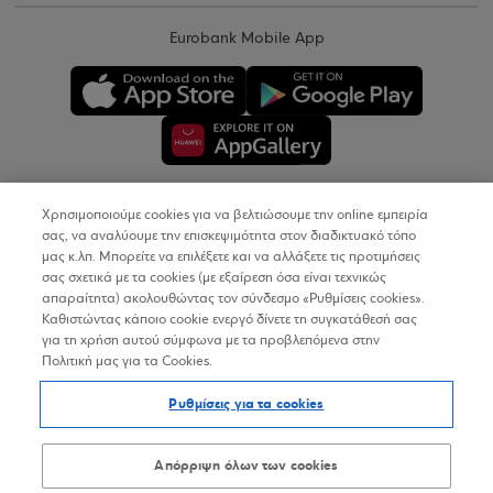
Eurobank Mobile App
Χρησιμοποιούμε cookies για να βελτιώσουμε την online εμπειρία
Copyright © 2026
σας, να αναλύουμε την επισκεψιμότητα στον διαδικτυακό τόπο
μας κ.λπ. Μπορείτε να επιλέξετε και να αλλάξετε τις προτιμήσεις
σας σχετικά με τα cookies (με εξαίρεση όσα είναι τεχνικώς
Όροι Χρήσης
απαραίτητα) ακολουθώντας τον σύνδεσμο «Ρυθμίσεις cookies».
Καθιστώντας κάποιο cookie ενεργό δίνετε τη συγκατάθεσή σας
Προσωπικά Δεδομένα στον Διαδικτυακό Τόπο
για τη χρήση αυτού σύμφωνα με τα προβλεπόμενα στην
Πολιτική μας για τα Cookies.
Πολιτική Cookies
Ρυθμίσεις για τα cookies
Δήλωση Προσβασιμότητας
Sitemap
Απόρριψη όλων των cookies