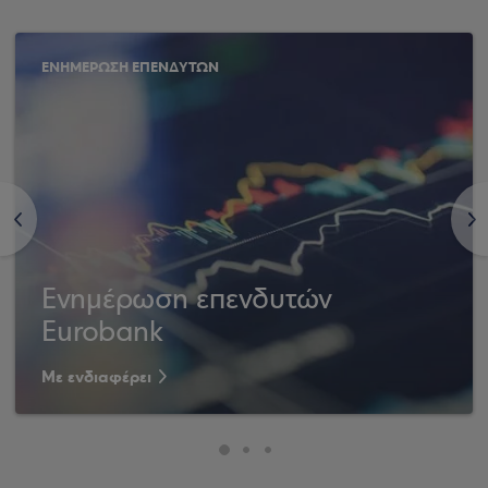
ΕΝΗΜΕΡΩΣΗ ΕΠΕΝΔΥΤΩΝ
<
>
Ενημέρωση επενδυτών
Eurobank
Με ενδιαφέρει