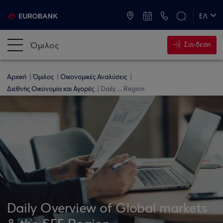
ATM & Καταστήματα
ΕΛ
EN
Όμιλος
Σύνδεση
Αρχική
Όμιλος
Οικονομικές Αναλύσεις
Διεθνής Οικονομία και Αγορές
Daily ... Region
Daily Overview of Global markets