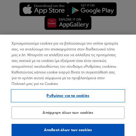
Χρησιμοποιούμε cookies για να βελτιώσουμε την online εμπειρία
Copyright © 2026
σας, να αναλύουμε την επισκεψιμότητα στον διαδικτυακό τόπο
μας κ.λπ. Μπορείτε να επιλέξετε και να αλλάξετε τις προτιμήσεις
σας σχετικά με τα cookies (με εξαίρεση όσα είναι τεχνικώς
Όροι Χρήσης
απαραίτητα) ακολουθώντας τον σύνδεσμο «Ρυθμίσεις cookies».
Καθιστώντας κάποιο cookie ενεργό δίνετε τη συγκατάθεσή σας
Προσωπικά Δεδομένα στον Διαδικτυακό Τόπο
για τη χρήση αυτού σύμφωνα με τα προβλεπόμενα στην
Πολιτική μας για τα Cookies.
Πολιτική Cookies
Ρυθμίσεις για τα cookies
Δήλωση Προσβασιμότητας
Sitemap
Απόρριψη όλων των cookies
Αποδοχή όλων των cookies