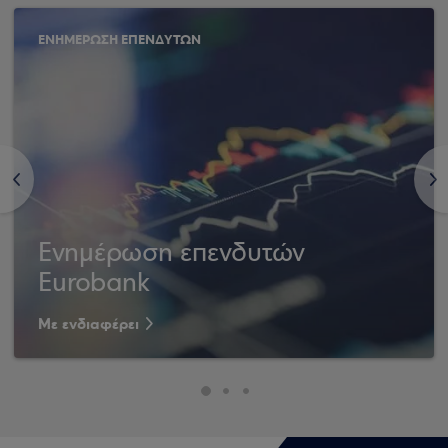
ΕΝΗΜΕΡΩΣΗ ΕΠΕΝΔΥΤΩΝ
<
>
Ενημέρωση επενδυτών
Eurobank
Με ενδιαφέρει