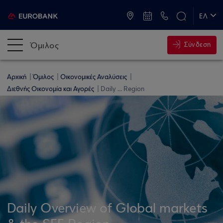
ATM & Καταστήματα
ΕΛ
EN
Όμιλος
Σύνδεση
Αρχική
Όμιλος
Οικονομικές Αναλύσεις
Διεθνής Οικονομία και Αγορές
Daily ... Region
Daily Overview of Global markets