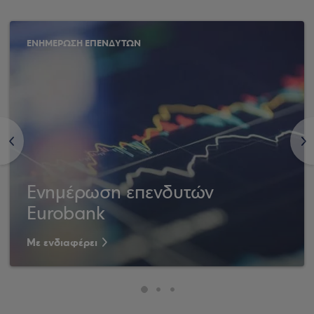
ΕΝΗΜΕΡΩΣΗ ΕΠΕΝΔΥΤΩΝ
<
>
Ενημέρωση επενδυτών
Eurobank
Με ενδιαφέρει