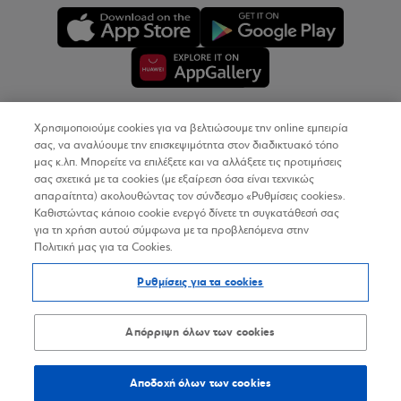
Χρησιμοποιούμε cookies για να βελτιώσουμε την online εμπειρία
Copyright © 2026
σας, να αναλύουμε την επισκεψιμότητα στον διαδικτυακό τόπο
μας κ.λπ. Μπορείτε να επιλέξετε και να αλλάξετε τις προτιμήσεις
σας σχετικά με τα cookies (με εξαίρεση όσα είναι τεχνικώς
Όροι Χρήσης
απαραίτητα) ακολουθώντας τον σύνδεσμο «Ρυθμίσεις cookies».
Καθιστώντας κάποιο cookie ενεργό δίνετε τη συγκατάθεσή σας
Προσωπικά Δεδομένα στον Διαδικτυακό Τόπο
για τη χρήση αυτού σύμφωνα με τα προβλεπόμενα στην
Πολιτική μας για τα Cookies.
Πολιτική Cookies
Ρυθμίσεις για τα cookies
Δήλωση Προσβασιμότητας
Sitemap
Απόρριψη όλων των cookies
Αποδοχή όλων των cookies