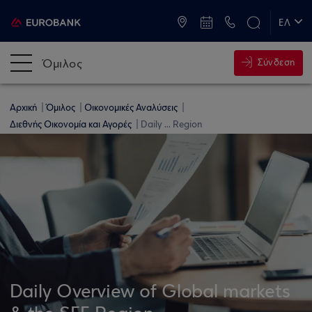
ATM & Καταστήματα
ΕΛ
EN
Όμιλος
Σύνδεση
Αρχική
Όμιλος
Οικονομικές Αναλύσεις
Διεθνής Οικονομία και Αγορές
Daily ... Region
Daily Overview of Global markets