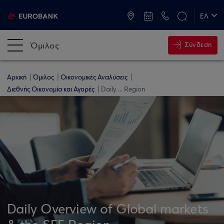
ATM & Καταστήματα
ΕΛ
EN
Όμιλος
Σύνδεση
Αρχική
Όμιλος
Οικονομικές Αναλύσεις
Διεθνής Οικονομία και Αγορές
Daily ... Region
Daily Overview of Global markets