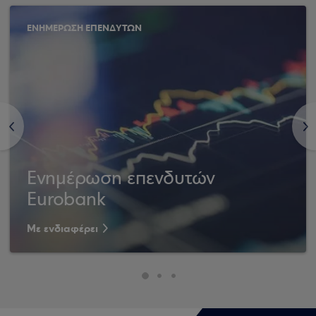
ΕΝΗΜΕΡΩΣΗ ΕΠΕΝΔΥΤΩΝ
<
>
Ενημέρωση επενδυτών
Eurobank
Με ενδιαφέρει