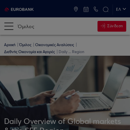
ATM & Καταστήματα
ΕΛ
EN
Όμιλος
Σύνδεση
Αρχική
Όμιλος
Οικονομικές Αναλύσεις
Διεθνής Οικονομία και Αγορές
Daily ... Region
Daily Overview of Global markets