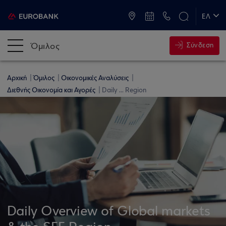
ATM & Καταστήματα
ΕΛ
EN
Όμιλος
Σύνδεση
Αρχική
Όμιλος
Οικονομικές Αναλύσεις
Διεθνής Οικονομία και Αγορές
Daily ... Region
Daily Overview of Global markets