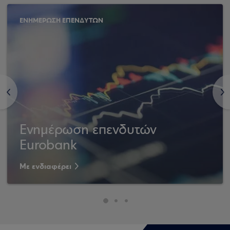
ΕΝΗΜΕΡΩΣΗ ΕΠΕΝΔΥΤΩΝ
<
>
Ενημέρωση επενδυτών
Eurobank
Με ενδιαφέρει