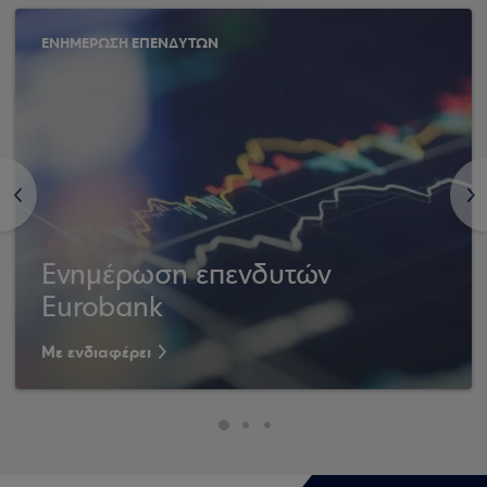
ΕΝΗΜΕΡΩΣΗ ΕΠΕΝΔΥΤΩΝ
<
>
Ενημέρωση επενδυτών
Eurobank
Με ενδιαφέρει