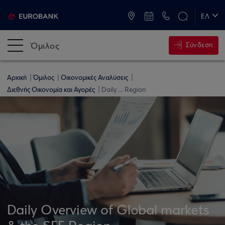
ATM & Καταστήματα
ΕΛ
EN
Όμιλος
Σύνδεση
Αρχική
Όμιλος
Οικονομικές Αναλύσεις
Διεθνής Οικονομία και Αγορές
Daily ... Region
Daily Overview of Global markets