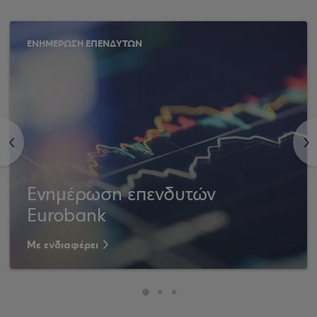
ΕΝΗΜΕΡΩΣΗ ΕΠΕΝΔΥΤΩΝ
<
>
Ενημέρωση επενδυτών
Eurobank
Με ενδιαφέρει