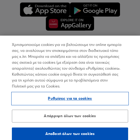
Χρησιμοποιούμε cookies για να βελτιώσουμε την online εμπειρία
Copyright © 2026
σας, να αναλύουμε την επισκεψιμότητα στον διαδικτυακό τόπο
μας κ.λπ. Μπορείτε να επιλέξετε και να αλλάξετε τις προτιμήσεις
σας σχετικά με τα cookies (με εξαίρεση όσα είναι τεχνικώς
Όροι Χρήσης
απαραίτητα) ακολουθώντας τον σύνδεσμο «Ρυθμίσεις cookies».
Καθιστώντας κάποιο cookie ενεργό δίνετε τη συγκατάθεσή σας
Προσωπικά Δεδομένα στον Διαδικτυακό Τόπο
για τη χρήση αυτού σύμφωνα με τα προβλεπόμενα στην
Πολιτική μας για τα Cookies.
Πολιτική Cookies
Ρυθμίσεις για τα cookies
Δήλωση Προσβασιμότητας
Sitemap
Απόρριψη όλων των cookies
Αποδοχή όλων των cookies