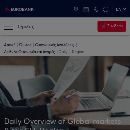
ATM & Καταστήματα
ΕΛ
EN
Όμιλος
Σύνδεση
Αρχική
Όμιλος
Οικονομικές Αναλύσεις
Διεθνής Οικονομία και Αγορές
Daily ... Region
Daily Overview of Global markets