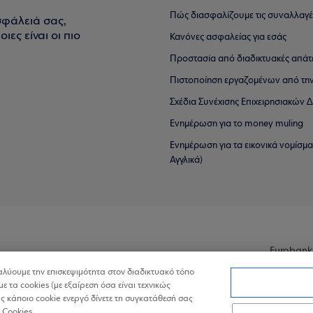
Πώς διασφαλίζουμε τις συναλλαγέ
σφάλειά σας,
ιες είναι οι πιο
Κανόνες ασφαλείας για εσάς
Προστασία από διαδικτυακές απάτ
Πιστοποίηση εργαζομένων από την
Σχέδια Συνέχισης Επιχειρησιακών
Ενημέρωση για το money muling
Ενημέρωση για τα εικονικά νομίσμ
Αγγλικά)
Eurobank
ναλύουμε την επισκεψιμότητα στον διαδικτυακό τόπο
με τα cookies (με εξαίρεση όσα είναι τεχνικώς
 κάποιο cookie ενεργό δίνετε τη συγκατάθεσή σας
 Cookies.