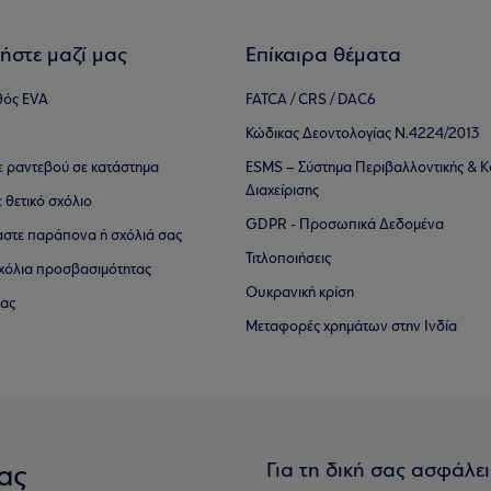
ήστε μαζί μας
Επίκαιρα θέματα
θός EVA
FATCA / CRS / DAC6
Κώδικας Δεοντολογίας Ν.4224/2013
τε ραντεβού σε κατάστημα
ESMS – Σύστημα Περιβαλλοντικής & Κ
Διαχείρισης
ε θετικό σχόλιο
GDPR - Προσωπικά Δεδομένα
αστε παράπονα ή σχόλιά σας
Τιτλοποιήσεις
 σχόλια προσβασιμότητας
Ουκρανική κρίση
ίας
Μεταφορές χρημάτων στην Ινδία
Για τη δική σας ασφάλε
ας