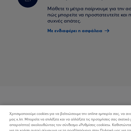
Μάθετε τι μέτρα παίρνουμε για την α
πώς μπορείτε να προστατευτείτε και πο
συχνές απάτες.
Με ενδιαφέρει η ασφάλεια
Χρησιμοποιούμε cookies για να βελτιώσουμε την online εμπειρία σας, να α
Προσβασιμότητα
μας κ.λπ. Μπορείτε να επιλέξετε και να αλλάξετε τις προτιμήσεις σας σχετικά 
απαραίτητα) ακολουθώντας τον σύνδεσμο «Ρυθμίσεις cookies». Καθιστώντας
για τη χρήση αυτού σύμφωνα με τα προβλεπόμενα στην Πολιτική μας για τα