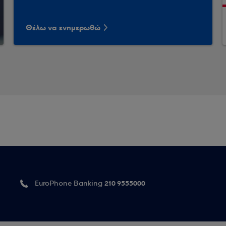
Θέλω να ενημερωθώ
210 9555000
EuroPhone Banking