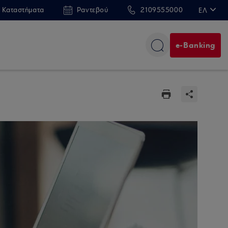
 Καταστήματα
Ραντεβού
2109555000
ΕΛ
EN
e-Banking