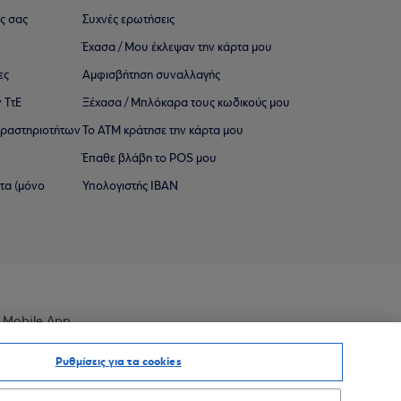
ς σας
Συχνές ερωτήσεις
Έχασα / Μου έκλεψαν την κάρτα μου
ες
Αμφισβήτηση συναλλαγής
 ΤτΕ
Ξέχασα / Μπλόκαρα τους κωδικούς μου
 ∆ραστηριοτήτων
Το ΑΤΜ κράτησε την κάρτα μου
Έπαθε βλάβη το POS μου
ατα (μόνο
Υπολογιστής IBAN
 Mobile App
Ρυθμίσεις για τα cookies