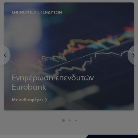
ΕΝΗΜΕΡΩΣΗ ΕΠΕΝΔΥΤΩΝ
<
>
Ενημέρωση επενδυτών
Eurobank
Με ενδιαφέρει