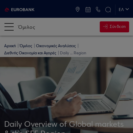
ATM & Καταστήματα
ΕΛ
EN
Όμιλος
Σύνδεση
Αρχική
Όμιλος
Οικονομικές Αναλύσεις
Διεθνής Οικονομία και Αγορές
Daily ... Region
Daily Overview of Global markets