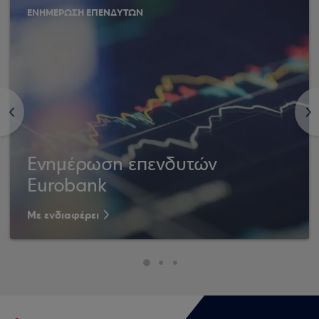
ΕΝΗΜΕΡΩΣΗ ΕΠΕΝΔΥΤΩΝ
<
>
Ενημέρωση επενδυτών
Eurobank
Με ενδιαφέρει