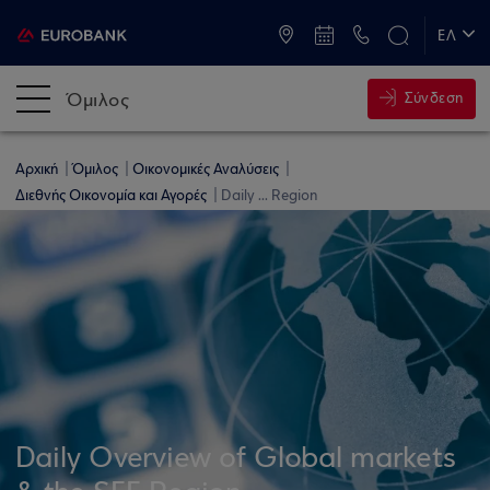
ATM & Καταστήματα
ΕΛ
EN
Όμιλος
Σύνδεση
Αρχική
Όμιλος
Οικονομικές Αναλύσεις
Διεθνής Οικονομία και Αγορές
Daily ... Region
Daily Overview of Global markets