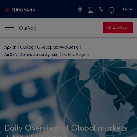
ATM & Καταστήματα
ΕΛ
EN
Όμιλος
Σύνδεση
Αρχική
Όμιλος
Οικονομικές Αναλύσεις
Διεθνής Οικονομία και Αγορές
Daily ... Region
Daily Overview of Global markets