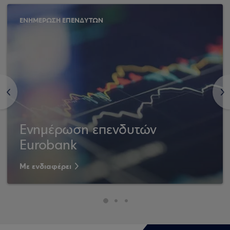
ΕΝΗΜΕΡΩΣΗ ΕΠΕΝΔΥΤΩΝ
<
>
Ενημέρωση επενδυτών
Eurobank
Με ενδιαφέρει