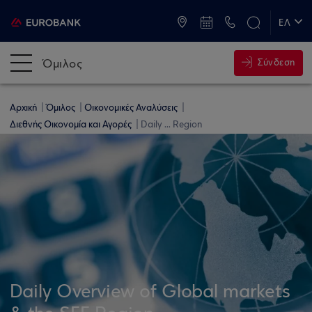
ATM & Καταστήματα
ΕΛ
EN
Όμιλος
Σύνδεση
Αρχική
Όμιλος
Οικονομικές Αναλύσεις
Διεθνής Οικονομία και Αγορές
Daily ... Region
Daily Overview of Global markets