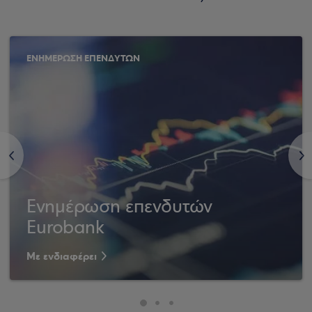
ΕΝΗΜΕΡΩΣΗ ΕΠΕΝΔΥΤΩΝ
<
>
Ενημέρωση επενδυτών
Eurobank
Με ενδιαφέρει