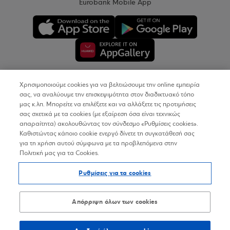
Eurobank Mobile App
Χρησιμοποιούμε cookies για να βελτιώσουμε την online εμπειρία
Copyright © 2026
σας, να αναλύουμε την επισκεψιμότητα στον διαδικτυακό τόπο
μας κ.λπ. Μπορείτε να επιλέξετε και να αλλάξετε τις προτιμήσεις
σας σχετικά με τα cookies (με εξαίρεση όσα είναι τεχνικώς
Όροι Χρήσης
απαραίτητα) ακολουθώντας τον σύνδεσμο «Ρυθμίσεις cookies».
Καθιστώντας κάποιο cookie ενεργό δίνετε τη συγκατάθεσή σας
Προσωπικά Δεδομένα στον Διαδικτυακό Τόπο
για τη χρήση αυτού σύμφωνα με τα προβλεπόμενα στην
Πολιτική μας για τα Cookies.
Πολιτική Cookies
Ρυθμίσεις για τα cookies
Δήλωση Προσβασιμότητας
Sitemap
Απόρριψη όλων των cookies