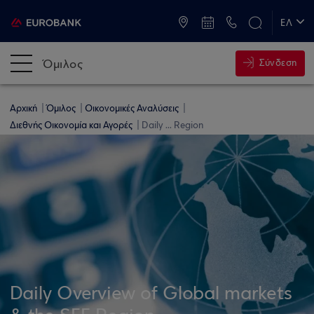
ATM & Καταστήματα
ΕΛ
EN
Όμιλος
Σύνδεση
Αρχική
Όμιλος
Οικονομικές Αναλύσεις
Διεθνής Οικονομία και Αγορές
Daily ... Region
Daily Overview of Global markets