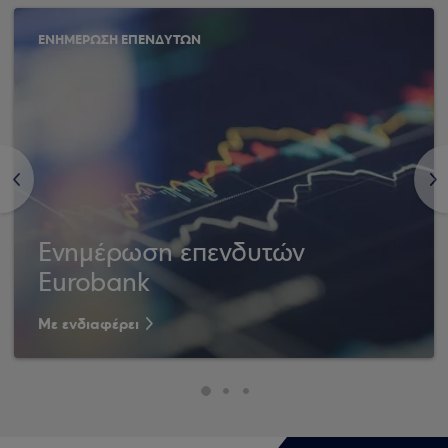
ΕΝΗΜΕΡΩΣΗ ΕΠΕΝΔΥΤΩΝ
<
>
Ενημέρωση επενδυτών
Eurobank
Με ενδιαφέρει