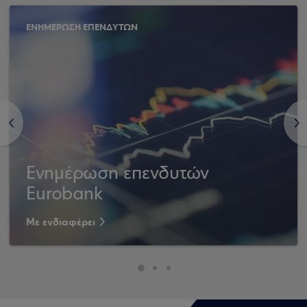
ΕΝΗΜΕΡΩΣΗ ΕΠΕΝΔΥΤΩΝ
<
>
Ενημέρωση επενδυτών
Eurobank
Με ενδιαφέρει