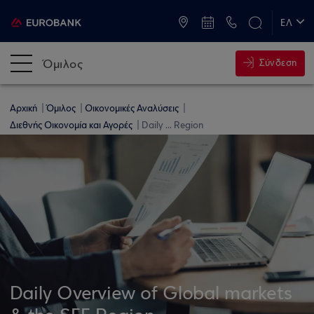
ATM & Καταστήματα
ΕΛ
EN
Όμιλος
Σύνδεση
Αρχική
Όμιλος
Οικονομικές Αναλύσεις
Διεθνής Οικονομία και Αγορές
Daily ... Region
Daily Overview of Global markets