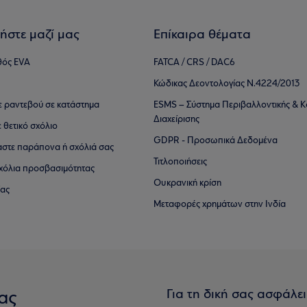
ήστε μαζί μας
Επίκαιρα θέματα
θός EVA
FATCA / CRS / DAC6
Κώδικας Δεοντολογίας Ν.4224/2013
τε ραντεβού σε κατάστημα
ESMS – Σύστημα Περιβαλλοντικής & Κ
Διαχείρισης
ε θετικό σχόλιο
GDPR - Προσωπικά Δεδομένα
αστε παράπονα ή σχόλιά σας
Τιτλοποιήσεις
 σχόλια προσβασιμότητας
Ουκρανική κρίση
ίας
Μεταφορές χρημάτων στην Ινδία
Για τη δική σας ασφάλε
ας