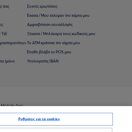
ς σας
Συχνές ερωτήσεις
Έχασα / Μου έκλεψαν την κάρτα μου
ες
Αμφισβήτηση συναλλαγής
 ΤτΕ
Ξέχασα / Μπλόκαρα τους κωδικούς μου
 ∆ραστηριοτήτων
Το ΑΤΜ κράτησε την κάρτα μου
Έπαθε βλάβη το POS μου
ατα (μόνο
Υπολογιστής IBAN
 Mobile App
Ρυθμίσεις για τα cookies