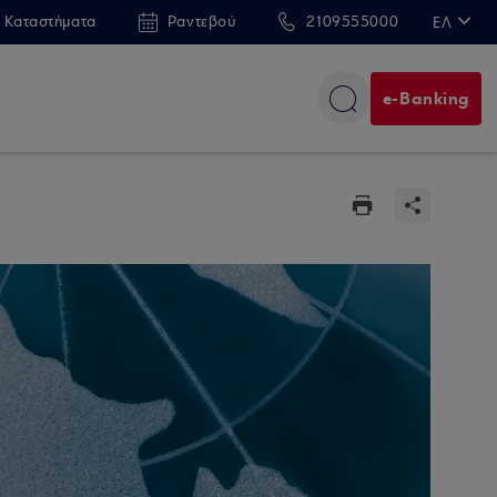
 Καταστήματα
Ραντεβού
2109555000
ΕΛ
EN
e-Banking