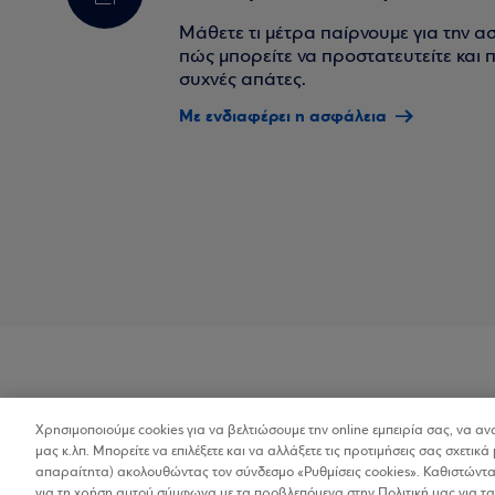
Μάθετε τι μέτρα παίρνουμε για την α
πώς μπορείτε να προστατευτείτε και πο
συχνές απάτες.
Με ενδιαφέρει η ασφάλεια
Χρησιμοποιούμε cookies για να βελτιώσουμε την online εμπειρία σας, να α
Προσβασιμότητα
μας κ.λπ. Μπορείτε να επιλέξετε και να αλλάξετε τις προτιμήσεις σας σχετικά 
απαραίτητα) ακολουθώντας τον σύνδεσμο «Ρυθμίσεις cookies». Καθιστώντας
για τη χρήση αυτού σύμφωνα με τα προβλεπόμενα στην Πολιτική μας για τα