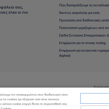
Πώς διασφαλίζουμε τις συναλλαγέ
σφάλειά σας,
ιες είναι οι πιο
Κανόνες ασφαλείας για εσάς
Προστασία από διαδικτυακές απάτ
Πιστοποίηση εργαζομένων από την
Σχέδια Συνέχισης Επιχειρησιακών
Ενημέρωση για το money muling
Ενημέρωση για τα εικονικά νομίσμ
Αγγλικά)
Eurobank
ναλύουμε την επισκεψιμότητα στον διαδικτυακό τόπο
με τα cookies (με εξαίρεση όσα είναι τεχνικώς
 κάποιο cookie ενεργό δίνετε τη συγκατάθεσή σας
 Cookies.