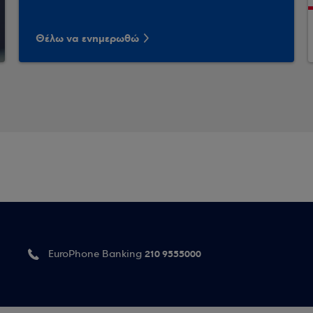
Θέλω να ενημερωθώ
210 9555000
EuroPhone Banking