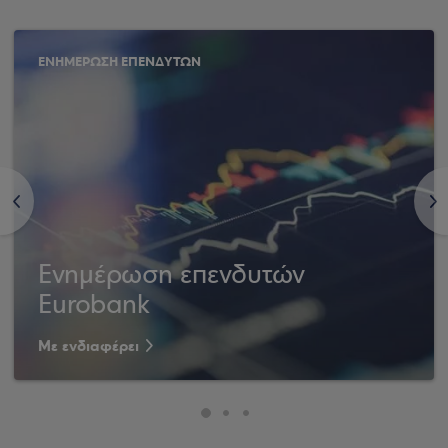
ΕΝΗΜΕΡΩΣΗ ΕΠΕΝΔΥΤΩΝ
<
>
Ενημέρωση επενδυτών
Eurobank
Με ενδιαφέρει