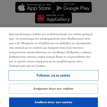
Χρησιμοποιούμε cookies για να βελτιώσουμε την online εμπειρία
Copyright © 2026
σας, να αναλύουμε την επισκεψιμότητα στον διαδικτυακό τόπο
μας κ.λπ. Μπορείτε να επιλέξετε και να αλλάξετε τις προτιμήσεις
σας σχετικά με τα cookies (με εξαίρεση όσα είναι τεχνικώς
Όροι Χρήσης
απαραίτητα) ακολουθώντας τον σύνδεσμο «Ρυθμίσεις cookies».
Καθιστώντας κάποιο cookie ενεργό δίνετε τη συγκατάθεσή σας
Προσωπικά Δεδομένα στον Διαδικτυακό Τόπο
για τη χρήση αυτού σύμφωνα με τα προβλεπόμενα στην
Πολιτική μας για τα Cookies.
Πολιτική Cookies
Ρυθμίσεις για τα cookies
Δήλωση Προσβασιμότητας
Sitemap
Απόρριψη όλων των cookies
Αποδοχή όλων των cookies