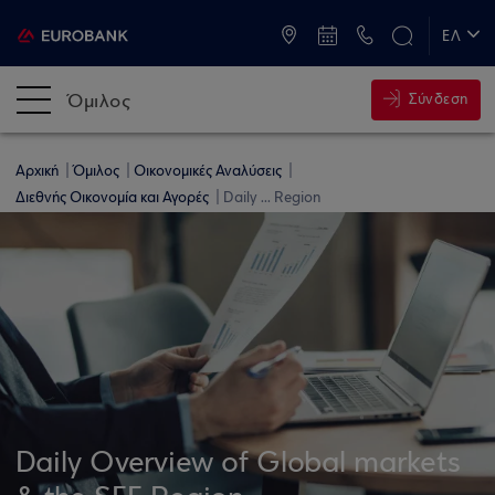
ATM & Καταστήματα
ΕΛ
EN
Όμιλος
Σύνδεση
Αρχική
Όμιλος
Οικονομικές Αναλύσεις
Διεθνής Οικονομία και Αγορές
Daily ... Region
Daily Overview of Global markets