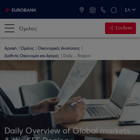
ATM & Καταστήματα
ΕΛ
EN
Όμιλος
Σύνδεση
Αρχική
Όμιλος
Οικονομικές Αναλύσεις
Διεθνής Οικονομία και Αγορές
Daily ... Region
Daily Overview of Global markets