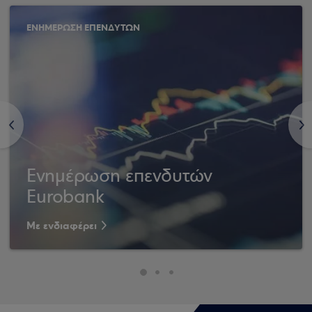
ΕΝΗΜΕΡΩΣΗ ΕΠΕΝΔΥΤΩΝ
<
>
Ενημέρωση επενδυτών
Eurobank
Με ενδιαφέρει