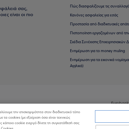
Πώς διασφαλίζουμε τις συναλλαγέ
σφάλειά σας,
ιες είναι οι πιο
Κανόνες ασφαλείας για εσάς
Προστασία από διαδικτυακές απάτ
Πιστοποίηση εργαζομένων από την
Σχέδια Συνέχισης Επιχειρησιακών
Ενημέρωση για το money muling
Ενημέρωση για τα εικονικά νομίσμ
Αγγλικά)
Eurobank
ναλύουμε την επισκεψιμότητα στον διαδικτυακό τόπο
με τα cookies (με εξαίρεση όσα είναι τεχνικώς
 κάποιο cookie ενεργό δίνετε τη συγκατάθεσή σας
 Cookies.