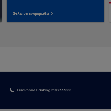
Θέλω να ενημερωθώ
210 9555000
EuroPhone Banking