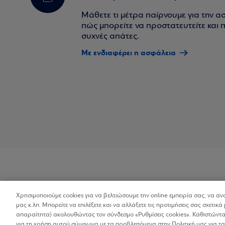
Μάθετε τι μέτρα παίρνουμε για την α
πώς μπορείτε να προστατευτείτε και πο
συχνές απάτες.
Με ενδιαφέρει η ασφάλεια
Χρησιμοποιούμε cookies για να βελτιώσουμε την online εμπειρία σας, να α
Προσβασιμότητα
μας κ.λπ. Μπορείτε να επιλέξετε και να αλλάξετε τις προτιμήσεις σας σχετικά 
απαραίτητα) ακολουθώντας τον σύνδεσμο «Ρυθμίσεις cookies». Καθιστώντας
για τη χρήση αυτού σύμφωνα με τα προβλεπόμενα στην Πολιτική μας για τα