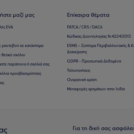
ήστε μαζί μας
Επίκαιρα θέματα
θός EVA
FATCA / CRS / DAC6
Κώδικας Δεοντολογίας Ν.4224/2013
τε ραντεβού σε κατάστημα
ESMS – Σύστημα Περιβαλλοντικής & Κ
Διαχείρισης
ε θετικό σχόλιο
GDPR - Προσωπικά Δεδομένα
αστε παράπονα ή σχόλιά σας
Τιτλοποιήσεις
 σχόλια προσβασιμότητας
Ουκρανική κρίση
ίας
Μεταφορές χρημάτων στην Ινδία
Για τη δική σας ασφάλε
ας