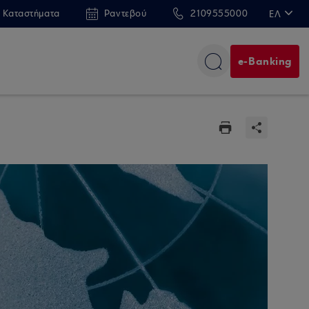
 Καταστήματα
Ραντεβού
2109555000
ΕΛ
EN
e-Banking