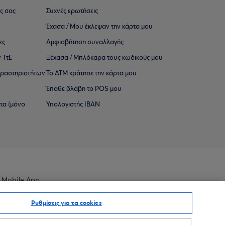
ς σας
Συχνές ερωτήσεις
Έχασα / Μου έκλεψαν την κάρτα μου
ες
Αμφισβήτηση συναλλαγής
 ΤτΕ
Ξέχασα / Μπλόκαρα τους κωδικούς μου
 ∆ραστηριοτήτων
Το ΑΤΜ κράτησε την κάρτα μου
Έπαθε βλάβη το POS μου
ατα (μόνο
Υπολογιστής IBAN
 Mobile App
Ρυθμίσεις για τα cookies