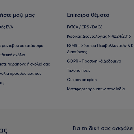
ήστε μαζί μας
Επίκαιρα θέματα
θός EVA
FATCA / CRS / DAC6
Κώδικας Δεοντολογίας Ν.4224/2013
τε ραντεβού σε κατάστημα
ESMS – Σύστημα Περιβαλλοντικής & Κ
Διαχείρισης
ε θετικό σχόλιο
GDPR - Προσωπικά Δεδομένα
αστε παράπονα ή σχόλιά σας
Τιτλοποιήσεις
 σχόλια προσβασιμότητας
Ουκρανική κρίση
ίας
Μεταφορές χρημάτων στην Ινδία
Για τη δική σας ασφάλε
ας