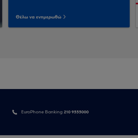
Θέλω να ενημερωθώ
210 9555000
EuroPhone Banking