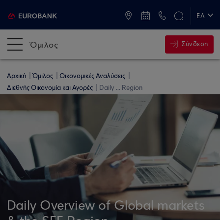
ATM & Καταστήματα
ΕΛ
EN
Όμιλος
Σύνδεση
Αρχική
Όμιλος
Οικονομικές Αναλύσεις
Διεθνής Οικονομία και Αγορές
Daily ... Region
Daily Overview of Global markets