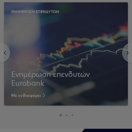
ΕΝΗΜΕΡΩΣΗ ΕΠΕΝΔΥΤΩΝ
<
>
Ενημέρωση επενδυτών
Eurobank
Με ενδιαφέρει