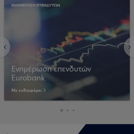
ΕΝΗΜΕΡΩΣΗ ΕΠΕΝΔΥΤΩΝ
<
>
Ενημέρωση επενδυτών
Eurobank
Με ενδιαφέρει