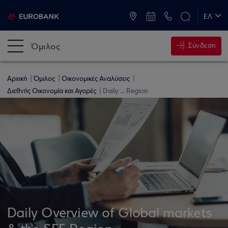
ATM & Καταστήματα
ΕΛ
EN
Όμιλος
Σύνδεση
Αρχική
Όμιλος
Οικονομικές Αναλύσεις
Διεθνής Οικονομία και Αγορές
Daily ... Region
Daily Overview of Global markets