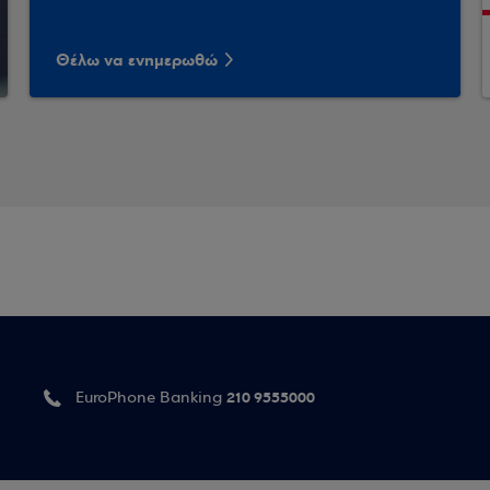
Θέλω να ενημερωθώ
210 9555000
EuroPhone Banking