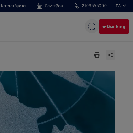
 Καταστήματα
Ραντεβού
2109555000
ΕΛ
EN
e-Banking