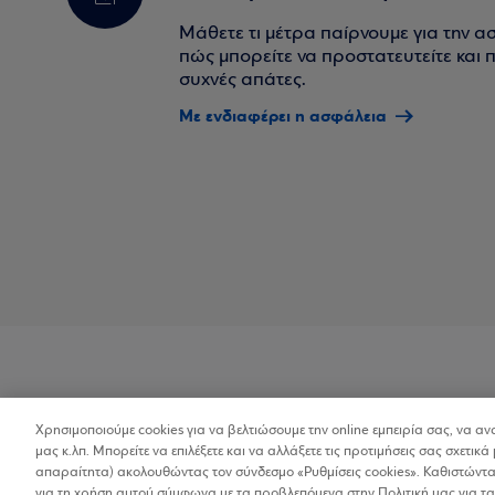
Μάθετε τι μέτρα παίρνουμε για την α
πώς μπορείτε να προστατευτείτε και πο
συχνές απάτες.
Με ενδιαφέρει η ασφάλεια
Χρησιμοποιούμε cookies για να βελτιώσουμε την online εμπειρία σας, να α
Προσβασιμότητα
μας κ.λπ. Μπορείτε να επιλέξετε και να αλλάξετε τις προτιμήσεις σας σχετικά 
απαραίτητα) ακολουθώντας τον σύνδεσμο «Ρυθμίσεις cookies». Καθιστώντας
για τη χρήση αυτού σύμφωνα με τα προβλεπόμενα στην Πολιτική μας για τα