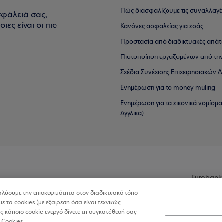
Πώς διασφαλίζουμε τις συναλλαγέ
σφάλειά σας,
ιες είναι οι πιο
Κανόνες ασφαλείας για εσάς
Προστασία από διαδικτυακές απάτ
Πιστοποίηση εργαζομένων από την
Σχέδια Συνέχισης Επιχειρησιακών
Ενημέρωση για το money muling
Ενημέρωση για τα εικονικά νομίσμ
Αγγλικά)
Eurobank
ναλύουμε την επισκεψιμότητα στον διαδικτυακό τόπο
με τα cookies (με εξαίρεση όσα είναι τεχνικώς
 κάποιο cookie ενεργό δίνετε τη συγκατάθεσή σας
 Cookies.