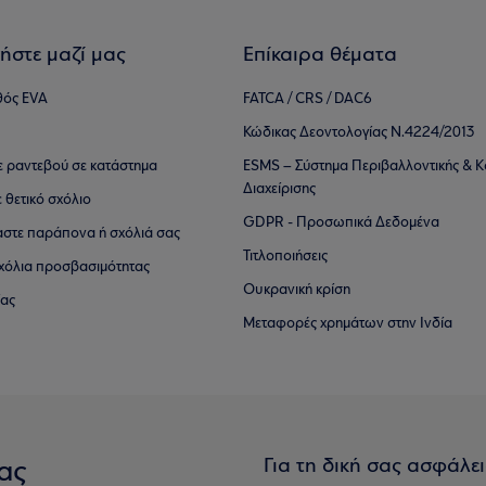
ήστε μαζί μας
Επίκαιρα θέματα
θός EVA
FATCA / CRS / DAC6
Κώδικας Δεοντολογίας Ν.4224/2013
τε ραντεβού σε κατάστημα
ESMS – Σύστημα Περιβαλλοντικής & Κ
Διαχείρισης
ε θετικό σχόλιο
GDPR - Προσωπικά Δεδομένα
αστε παράπονα ή σχόλιά σας
Τιτλοποιήσεις
 σχόλια προσβασιμότητας
Ουκρανική κρίση
ίας
Μεταφορές χρημάτων στην Ινδία
Για τη δική σας ασφάλε
ας