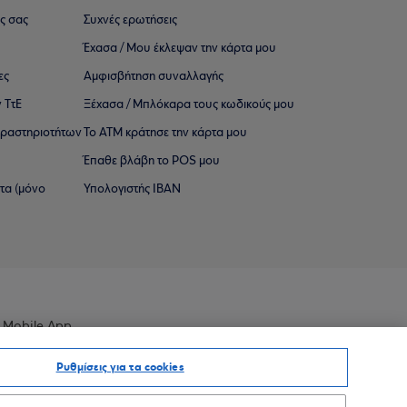
ς σας
Συχνές ερωτήσεις
Έχασα / Μου έκλεψαν την κάρτα μου
ες
Αμφισβήτηση συναλλαγής
 ΤτΕ
Ξέχασα / Μπλόκαρα τους κωδικούς μου
 ∆ραστηριοτήτων
Το ΑΤΜ κράτησε την κάρτα μου
Έπαθε βλάβη το POS μου
ατα (μόνο
Υπολογιστής IBAN
 Mobile App
Ρυθμίσεις για τα cookies