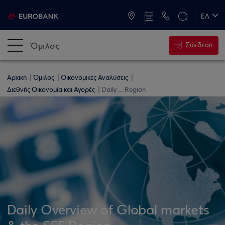
ATM & Καταστήματα
ΕΛ
EN
Όμιλος
Σύνδεση
Αρχική
Όμιλος
Οικονομικές Αναλύσεις
Διεθνής Οικονομία και Αγορές
Daily ... Region
Daily Overview of Global markets