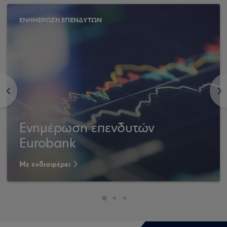
ΕΝΗΜΕΡΩΣΗ ΕΠΕΝΔΥΤΩΝ
<
>
Ενημέρωση επενδυτών
Eurobank
Με ενδιαφέρει