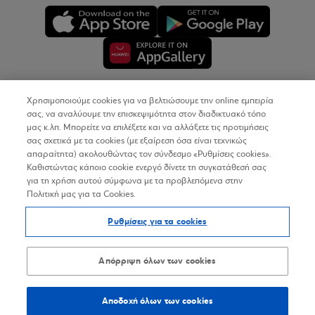
Χρησιμοποιούμε cookies για να βελτιώσουμε την online εμπειρία
Copyright © 2026
σας, να αναλύουμε την επισκεψιμότητα στον διαδικτυακό τόπο
μας κ.λπ. Μπορείτε να επιλέξετε και να αλλάξετε τις προτιμήσεις
σας σχετικά με τα cookies (με εξαίρεση όσα είναι τεχνικώς
Όροι Χρήσης
απαραίτητα) ακολουθώντας τον σύνδεσμο «Ρυθμίσεις cookies».
Καθιστώντας κάποιο cookie ενεργό δίνετε τη συγκατάθεσή σας
Προσωπικά Δεδομένα στον Διαδικτυακό Τόπο
για τη χρήση αυτού σύμφωνα με τα προβλεπόμενα στην
Πολιτική μας για τα Cookies.
Πολιτική Cookies
Ρυθμίσεις για τα cookies
Δήλωση Προσβασιμότητας
Sitemap
Απόρριψη όλων των cookies
Αποδοχή όλων των cookies