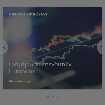
ΕΝΗΜΕΡΩΣΗ ΕΠΕΝΔΥΤΩΝ
<
>
Ενημέρωση επενδυτών
Eurobank
Με ενδιαφέρει