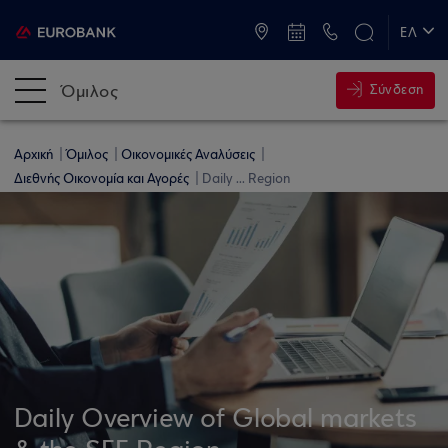
ATM & Καταστήματα
ΕΛ
EN
Όμιλος
Σύνδεση
Αρχική
Όμιλος
Οικονομικές Αναλύσεις
Διεθνής Οικονομία και Αγορές
Daily ... Region
Daily Overview of Global markets