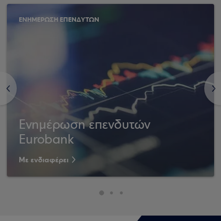
ΕΝΗΜΕΡΩΣΗ ΕΠΕΝΔΥΤΩΝ
<
>
Ενημέρωση επενδυτών
Eurobank
Με ενδιαφέρει