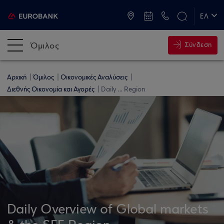
ATM & Καταστήματα
ΕΛ
EN
Όμιλος
Σύνδεση
Αρχική
Όμιλος
Οικονομικές Αναλύσεις
Διεθνής Οικονομία και Αγορές
Daily ... Region
Daily Overview of Global markets