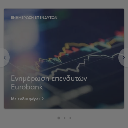
ΕΝΗΜΕΡΩΣΗ ΕΠΕΝΔΥΤΩΝ
<
>
Ενημέρωση επενδυτών
Eurobank
Με ενδιαφέρει