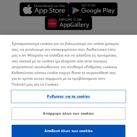
Χρησιμοποιούμε cookies για να βελτιώσουμε την online εμπειρία
Copyright © 2026
σας, να αναλύουμε την επισκεψιμότητα στον διαδικτυακό τόπο
μας κ.λπ. Μπορείτε να επιλέξετε και να αλλάξετε τις προτιμήσεις
σας σχετικά με τα cookies (με εξαίρεση όσα είναι τεχνικώς
Όροι Χρήσης
απαραίτητα) ακολουθώντας τον σύνδεσμο «Ρυθμίσεις cookies».
Καθιστώντας κάποιο cookie ενεργό δίνετε τη συγκατάθεσή σας
Προσωπικά Δεδομένα στον Διαδικτυακό Τόπο
για τη χρήση αυτού σύμφωνα με τα προβλεπόμενα στην
Πολιτική μας για τα Cookies.
Πολιτική Cookies
Ρυθμίσεις για τα cookies
Δήλωση Προσβασιμότητας
Sitemap
Απόρριψη όλων των cookies
Αποδοχή όλων των cookies