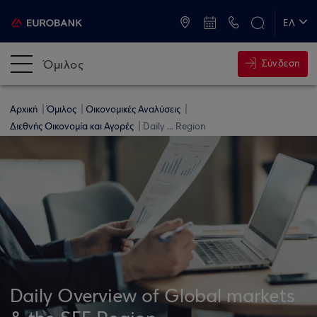
ATM & Καταστήματα
ΕΛ
EN
Όμιλος
Σύνδεση
Αρχική
Όμιλος
Οικονομικές Αναλύσεις
Διεθνής Οικονομία και Αγορές
Daily ... Region
Daily Overview of Global markets