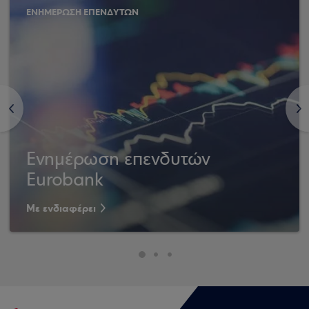
ΕΝΗΜΕΡΩΣΗ ΕΠΕΝΔΥΤΩΝ
<
>
Ενημέρωση επενδυτών
Eurobank
Με ενδιαφέρει