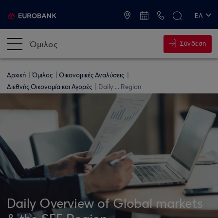
ATM & Καταστήματα
ΕΛ
EN
Όμιλος
Σύνδεση
Αρχική
Όμιλος
Οικονομικές Αναλύσεις
Διεθνής Οικονομία και Αγορές
Daily ... Region
Daily Overview of Global markets