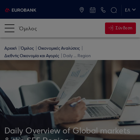
ATM & Καταστήματα
ΕΛ
EN
Όμιλος
Σύνδεση
Αρχική
Όμιλος
Οικονομικές Αναλύσεις
Διεθνής Οικονομία και Αγορές
Daily ... Region
Daily Overview of Global markets