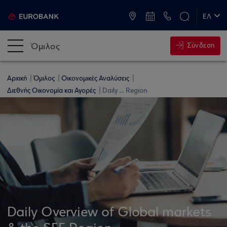
ATM & Καταστήματα
ΕΛ
EN
Όμιλος
Σύνδεση
Αρχική
Όμιλος
Οικονομικές Αναλύσεις
Διεθνής Οικονομία και Αγορές
Daily ... Region
Daily Overview of Global markets