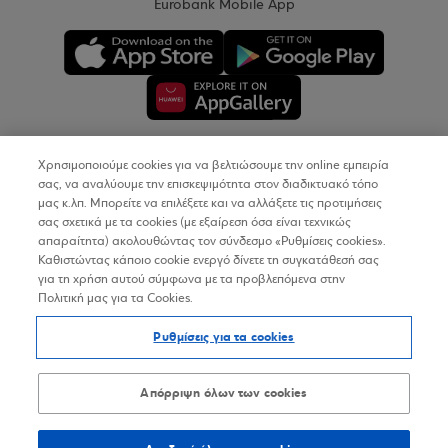
Eurobank Mobile App
Χρησιμοποιούμε cookies για να βελτιώσουμε την online εμπειρία
Copyright © 2026
σας, να αναλύουμε την επισκεψιμότητα στον διαδικτυακό τόπο
μας κ.λπ. Μπορείτε να επιλέξετε και να αλλάξετε τις προτιμήσεις
σας σχετικά με τα cookies (με εξαίρεση όσα είναι τεχνικώς
Όροι Χρήσης
απαραίτητα) ακολουθώντας τον σύνδεσμο «Ρυθμίσεις cookies».
Καθιστώντας κάποιο cookie ενεργό δίνετε τη συγκατάθεσή σας
Προσωπικά Δεδομένα στον Διαδικτυακό Τόπο
για τη χρήση αυτού σύμφωνα με τα προβλεπόμενα στην
Πολιτική μας για τα Cookies.
Πολιτική Cookies
Ρυθμίσεις για τα cookies
Δήλωση Προσβασιμότητας
Sitemap
Απόρριψη όλων των cookies