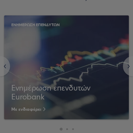
ΕΝΗΜΕΡΩΣΗ ΕΠΕΝΔΥΤΩΝ
<
>
Ενημέρωση επενδυτών
Eurobank
Με ενδιαφέρει