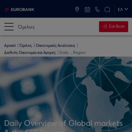
ATM & Καταστήματα
ΕΛ
EN
Όμιλος
Σύνδεση
Αρχική
Όμιλος
Οικονομικές Αναλύσεις
Διεθνής Οικονομία και Αγορές
Daily ... Region
Daily Overview of Global markets