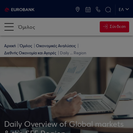
ATM & Καταστήματα
ΕΛ
EN
Όμιλος
Σύνδεση
Αρχική
Όμιλος
Οικονομικές Αναλύσεις
Διεθνής Οικονομία και Αγορές
Daily ... Region
Daily Overview of Global markets