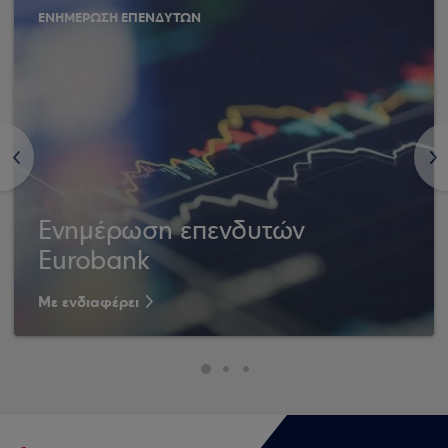
ΕΝΗΜΕΡΩΣΗ ΕΠΕΝΔΥΤΩΝ
<
>
Ενημέρωση επενδυτών
Eurobank
Με ενδιαφέρει