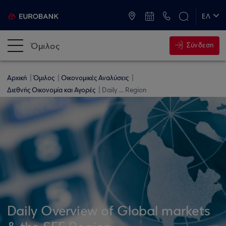
ATM & Καταστήματα
ΕΛ
EN
Όμιλος
Σύνδεση
Αρχική
Όμιλος
Οικονομικές Αναλύσεις
Διεθνής Οικονομία και Αγορές
Daily ... Region
Daily Overview of Global markets