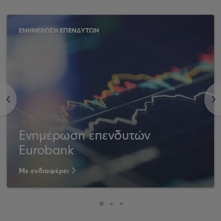
ΕΝΗΜΕΡΩΣΗ ΕΠΕΝΔΥΤΩΝ
<
>
Ενημέρωση επενδυτών
Eurobank
Με ενδιαφέρει