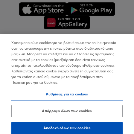
Χρησιμοποιούμε cookies για να βελτιώσουμε την online εμπειρία
Copyright © 2026
σας, να αναλύουμε την επισκεψιμότητα στον διαδικτυακό τόπο
μας κ.λπ. Μπορείτε να επιλέξετε και να αλλάξετε τις προτιμήσεις
σας σχετικά με τα cookies (με εξαίρεση όσα είναι τεχνικώς
Όροι Χρήσης
απαραίτητα) ακολουθώντας τον σύνδεσμο «Ρυθμίσεις cookies».
Καθιστώντας κάποιο cookie ενεργό δίνετε τη συγκατάθεσή σας
Προσωπικά Δεδομένα στον Διαδικτυακό Τόπο
για τη χρήση αυτού σύμφωνα με τα προβλεπόμενα στην
Πολιτική μας για τα Cookies.
Πολιτική Cookies
Ρυθμίσεις για τα cookies
Δήλωση Προσβασιμότητας
Sitemap
Απόρριψη όλων των cookies
Αποδοχή όλων των cookies