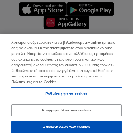
Χρησιμοποιούμε cookies για να βελτιώσουμε την online εμπειρία
Copyright © 2026
σας, να αναλύουμε την επισκεψιμότητα στον διαδικτυακό τόπο
μας κ.λπ. Μπορείτε να επιλέξετε και να αλλάξετε τις προτιμήσεις
σας σχετικά με τα cookies (με εξαίρεση όσα είναι τεχνικώς
Όροι Χρήσης
απαραίτητα) ακολουθώντας τον σύνδεσμο «Ρυθμίσεις cookies».
Καθιστώντας κάποιο cookie ενεργό δίνετε τη συγκατάθεσή σας
Προσωπικά Δεδομένα στον Διαδικτυακό Τόπο
για τη χρήση αυτού σύμφωνα με τα προβλεπόμενα στην
Πολιτική μας για τα Cookies.
Πολιτική Cookies
Ρυθμίσεις για τα cookies
Δήλωση Προσβασιμότητας
Sitemap
Απόρριψη όλων των cookies
Αποδοχή όλων των cookies