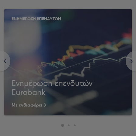
ΕΝΗΜΕΡΩΣΗ ΕΠΕΝΔΥΤΩΝ
<
>
Ενημέρωση επενδυτών
Eurobank
Με ενδιαφέρει