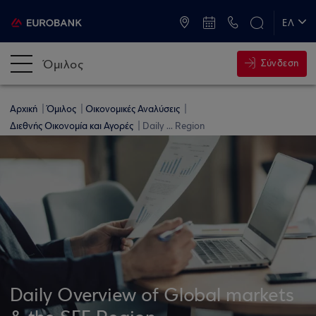
ATM & Καταστήματα
ΕΛ
EN
Όμιλος
Σύνδεση
Αρχική
Όμιλος
Οικονομικές Αναλύσεις
Διεθνής Οικονομία και Αγορές
Daily ... Region
Daily Overview of Global markets