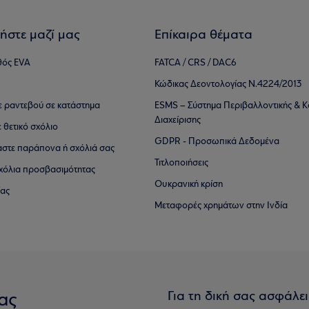
ήστε μαζί μας
Επίκαιρα θέματα
θός EVA
FATCA / CRS / DAC6
Κώδικας Δεοντολογίας Ν.4224/2013
τε ραντεβού σε κατάστημα
ESMS – Σύστημα Περιβαλλοντικής & Κ
Διαχείρισης
ε θετικό σχόλιο
GDPR - Προσωπικά Δεδομένα
αστε παράπονα ή σχόλιά σας
Τιτλοποιήσεις
 σχόλια προσβασιμότητας
Ουκρανική κρίση
ίας
Μεταφορές χρημάτων στην Ινδία
Για τη δική σας ασφάλε
ας