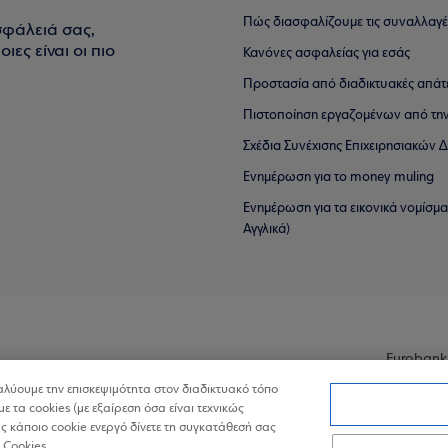
Πώς διασφαλίζουμε τις συναλλαγέ
σφάλειά σας,
ιες είναι οι πιο
Κανόνες ασφαλείας για εσάς
Προστασία από διαδικτυακές απάτ
Πιστοποίηση εργαζομένων από την
Σχέδια Συνέχισης Επιχειρησιακών
Ενημέρωση για το money muling
Ενημέρωση για τα εικονικά νομίσμ
Αγγλικά)
Eurobank
ναλύουμε την επισκεψιμότητα στον διαδικτυακό τόπο
με τα cookies (με εξαίρεση όσα είναι τεχνικώς
 κάποιο cookie ενεργό δίνετε τη συγκατάθεσή σας
 Cookies.