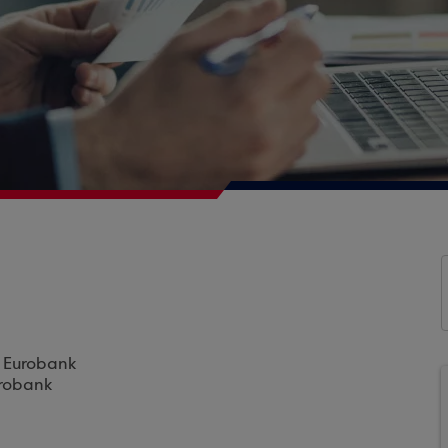
ς Eurobank
urobank