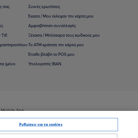
ς σας
Συχνές ερωτήσεις
Έχασα / Μου έκλεψαν την κάρτα μου
ες
Αμφισβήτηση συναλλαγής
 ΤτΕ
Ξέχασα / Μπλόκαρα τους κωδικούς μου
 ∆ραστηριοτήτων
Το ΑΤΜ κράτησε την κάρτα μου
Έπαθε βλάβη το POS μου
ατα (μόνο
Υπολογιστής IBAN
 Mobile App
Ρυθμίσεις για τα cookies