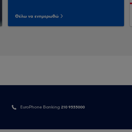
Θέλω να ενημερωθώ
210 9555000
EuroPhone Banking