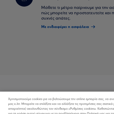
Μάθετε τι μέτρα παίρνουμε για την α
πώς μπορείτε να προστατευτείτε και πο
συχνές απάτες.
Με ενδιαφέρει η ασφάλεια
Χρησιμοποιούμε cookies για να βελτιώσουμε την online εμπειρία σας, να α
Προσβασιμότητα
μας κ.λπ. Μπορείτε να επιλέξετε και να αλλάξετε τις προτιμήσεις σας σχετικά 
απαραίτητα) ακολουθώντας τον σύνδεσμο «Ρυθμίσεις cookies». Καθιστώντας
για τη χρήση αυτού σύμφωνα με τα προβλεπόμενα στην Πολιτική μας για τα