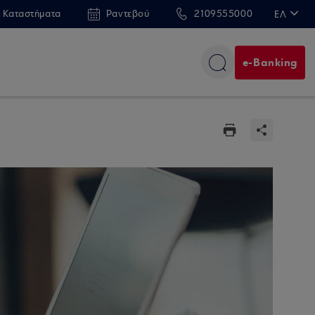
 Καταστήματα
Ραντεβού
2109555000
ΕΛ
EN
e-Banking