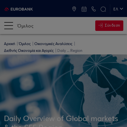
ATM & Καταστήματα
ΕΛ
EN
Όμιλος
Σύνδεση
Αρχική
Όμιλος
Οικονομικές Αναλύσεις
Διεθνής Οικονομία και Αγορές
Daily ... Region
Daily Overview of Global markets