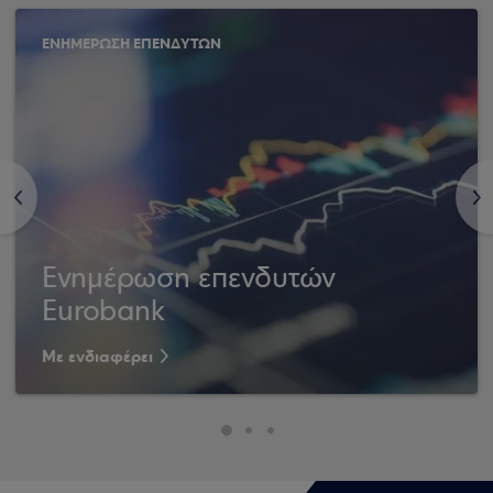
ΕΝΗΜΕΡΩΣΗ ΕΠΕΝΔΥΤΩΝ
<
>
Ενημέρωση επενδυτών
Eurobank
Με ενδιαφέρει