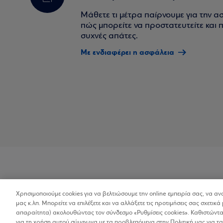
Μάθετε τι μέτρα παίρνουμε για την α
πώς μπορείτε να προστατευτείτε και πο
συχνές απάτες.
Με ενδιαφέρει η ασφάλεια
Χρησιμοποιούμε cookies για να βελτιώσουμε την online εμπειρία σας, να α
Προσβασιμότητα
μας κ.λπ. Μπορείτε να επιλέξετε και να αλλάξετε τις προτιμήσεις σας σχετικά 
απαραίτητα) ακολουθώντας τον σύνδεσμο «Ρυθμίσεις cookies». Καθιστώντας
για τη χρήση αυτού σύμφωνα με τα προβλεπόμενα στην Πολιτική μας για τα