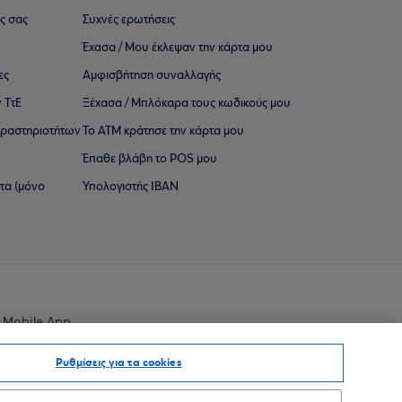
ς σας
Συχνές ερωτήσεις
Έχασα / Μου έκλεψαν την κάρτα μου
ες
Αμφισβήτηση συναλλαγής
 ΤτΕ
Ξέχασα / Μπλόκαρα τους κωδικούς μου
 ∆ραστηριοτήτων
Το ΑΤΜ κράτησε την κάρτα μου
Έπαθε βλάβη το POS μου
ατα (μόνο
Υπολογιστής IBAN
 Mobile App
Ρυθμίσεις για τα cookies