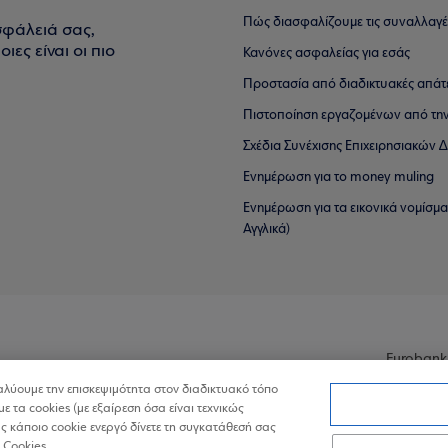
Πώς διασφαλίζουμε τις συναλλαγέ
σφάλειά σας,
ιες είναι οι πιο
Κανόνες ασφαλείας για εσάς
Προστασία από διαδικτυακές απάτ
Πιστοποίηση εργαζομένων από την
Σχέδια Συνέχισης Επιχειρησιακών
Ενημέρωση για το money muling
Ενημέρωση για τα εικονικά νομίσμ
Αγγλικά)
Eurobank
ναλύουμε την επισκεψιμότητα στον διαδικτυακό τόπο
με τα cookies (με εξαίρεση όσα είναι τεχνικώς
 κάποιο cookie ενεργό δίνετε τη συγκατάθεσή σας
 Cookies.