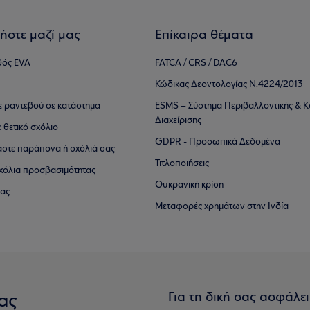
ήστε μαζί μας
Επίκαιρα θέματα
θός EVA
FATCA / CRS / DAC6
Κώδικας Δεοντολογίας Ν.4224/2013
τε ραντεβού σε κατάστημα
ESMS – Σύστημα Περιβαλλοντικής & Κ
Διαχείρισης
ε θετικό σχόλιο
GDPR - Προσωπικά Δεδομένα
αστε παράπονα ή σχόλιά σας
Τιτλοποιήσεις
 σχόλια προσβασιμότητας
Ουκρανική κρίση
ίας
Μεταφορές χρημάτων στην Ινδία
Για τη δική σας ασφάλε
ας