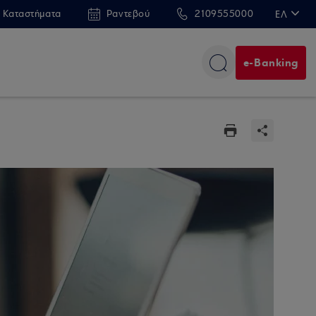
 Καταστήματα
Ραντεβού
2109555000
ΕΛ
EN
e-Banking