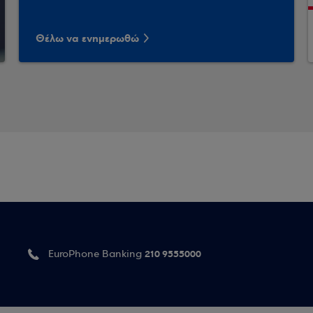
Θέλω να ενημερωθώ
210 9555000
EuroPhone Banking