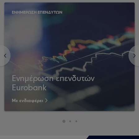
ΕΝΗΜΕΡΩΣΗ ΕΠΕΝΔΥΤΩΝ
<
>
Ενημέρωση επενδυτών
Eurobank
Με ενδιαφέρει