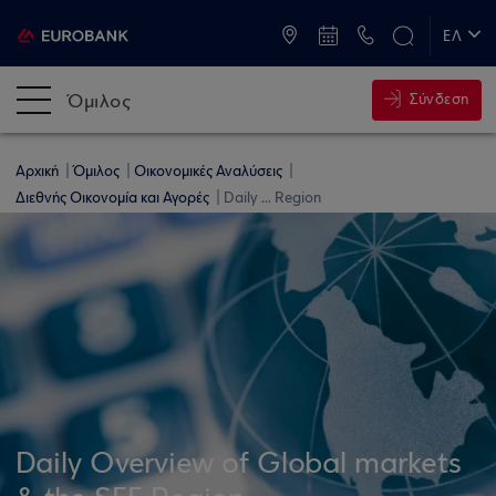
ATM & Καταστήματα
ΕΛ
EN
Όμιλος
Σύνδεση
Αρχική
Όμιλος
Οικονομικές Αναλύσεις
Διεθνής Οικονομία και Αγορές
Daily ... Region
Daily Overview of Global markets