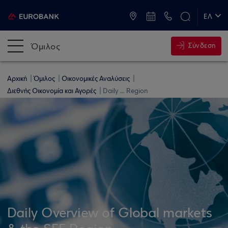
ATM & Καταστήματα
ΕΛ
EN
Όμιλος
Σύνδεση
Αρχική
Όμιλος
Οικονομικές Αναλύσεις
Διεθνής Οικονομία και Αγορές
Daily ... Region
Daily Overview of Global markets