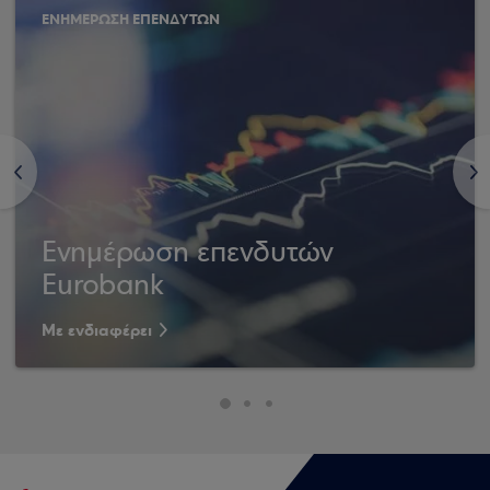
ΕΝΗΜΕΡΩΣΗ ΕΠΕΝΔΥΤΩΝ
<
>
Ενημέρωση επενδυτών
Eurobank
Με ενδιαφέρει