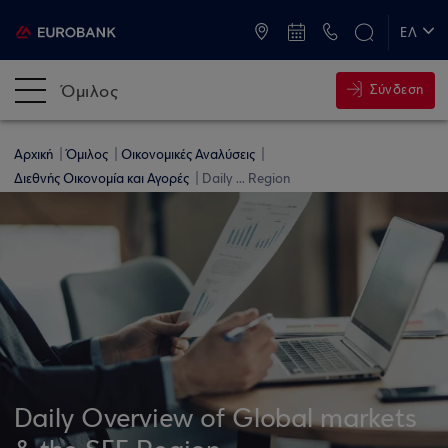
ATM & Καταστήματα
ΕΛ
EN
Όμιλος
Σύνδεση
Αρχική
Όμιλος
Οικονομικές Αναλύσεις
Διεθνής Οικονομία και Αγορές
Daily ... Region
Daily Overview of Global markets