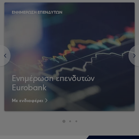
ΕΝΗΜΕΡΩΣΗ ΕΠΕΝΔΥΤΩΝ
<
>
Ενημέρωση επενδυτών
Eurobank
Με ενδιαφέρει