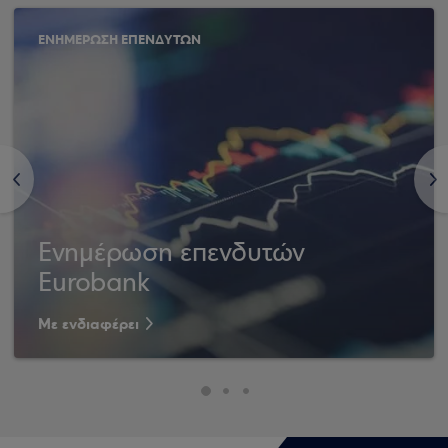
ΕΝΗΜΕΡΩΣΗ ΕΠΕΝΔΥΤΩΝ
<
>
Ενημέρωση επενδυτών
Eurobank
Με ενδιαφέρει