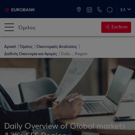
ATM & Καταστήματα
ΕΛ
EN
Όμιλος
Σύνδεση
Αρχική
Όμιλος
Οικονομικές Αναλύσεις
Διεθνής Οικονομία και Αγορές
Daily ... Region
Daily Overview of Global markets