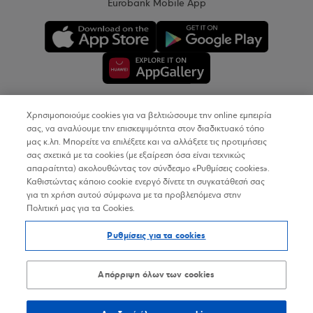
Eurobank Mobile App
Χρησιμοποιούμε cookies για να βελτιώσουμε την online εμπειρία
Copyright © 2026
σας, να αναλύουμε την επισκεψιμότητα στον διαδικτυακό τόπο
μας κ.λπ. Μπορείτε να επιλέξετε και να αλλάξετε τις προτιμήσεις
σας σχετικά με τα cookies (με εξαίρεση όσα είναι τεχνικώς
Όροι Χρήσης
απαραίτητα) ακολουθώντας τον σύνδεσμο «Ρυθμίσεις cookies».
Καθιστώντας κάποιο cookie ενεργό δίνετε τη συγκατάθεσή σας
Προσωπικά Δεδομένα στον Διαδικτυακό Τόπο
για τη χρήση αυτού σύμφωνα με τα προβλεπόμενα στην
Πολιτική μας για τα Cookies.
Πολιτική Cookies
Ρυθμίσεις για τα cookies
Δήλωση Προσβασιμότητας
Sitemap
Απόρριψη όλων των cookies