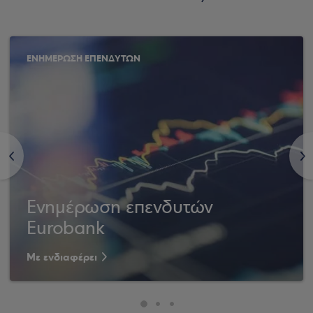
ΕΝΗΜΕΡΩΣΗ ΕΠΕΝΔΥΤΩΝ
<
>
Ενημέρωση επενδυτών
Eurobank
Με ενδιαφέρει