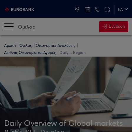
ATM & Καταστήματα
ΕΛ
EN
Όμιλος
Σύνδεση
Αρχική
Όμιλος
Οικονομικές Αναλύσεις
Διεθνής Οικονομία και Αγορές
Daily ... Region
Daily Overview of Global markets