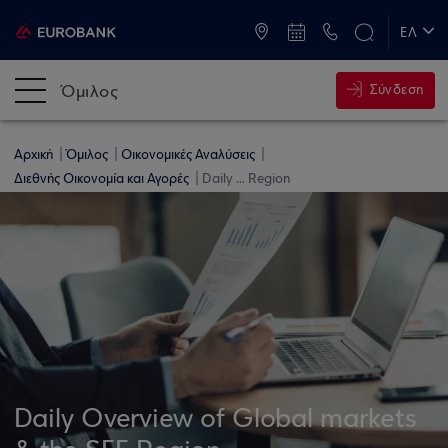
ATM & Καταστήματα
ΕΛ
EN
Όμιλος
Σύνδεση
Αρχική
Όμιλος
Οικονομικές Αναλύσεις
Διεθνής Οικονομία και Αγορές
Daily ... Region
Daily Overview of Global markets