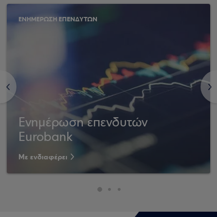
ΕΝΗΜΕΡΩΣΗ ΕΠΕΝΔΥΤΩΝ
<
>
Ενημέρωση επενδυτών
Eurobank
Με ενδιαφέρει