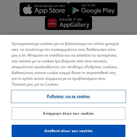
Χρησιμοποιούμε cookies για να βελτιώσουμε την online εμπειρία
Copyright © 2026
σας, να αναλύουμε την επισκεψιμότητα στον διαδικτυακό τόπο
μας κ.λπ. Μπορείτε να επιλέξετε και να αλλάξετε τις προτιμήσεις
σας σχετικά με τα cookies (με εξαίρεση όσα είναι τεχνικώς
Όροι Χρήσης
απαραίτητα) ακολουθώντας τον σύνδεσμο «Ρυθμίσεις cookies».
Καθιστώντας κάποιο cookie ενεργό δίνετε τη συγκατάθεσή σας
Προσωπικά Δεδομένα στον Διαδικτυακό Τόπο
για τη χρήση αυτού σύμφωνα με τα προβλεπόμενα στην
Πολιτική μας για τα Cookies.
Πολιτική Cookies
Ρυθμίσεις για τα cookies
Δήλωση Προσβασιμότητας
Sitemap
Απόρριψη όλων των cookies
Αποδοχή όλων των cookies