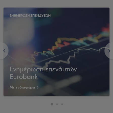
ΕΝΗΜΕΡΩΣΗ ΕΠΕΝΔΥΤΩΝ
<
>
Ενημέρωση επενδυτών
Eurobank
Με ενδιαφέρει