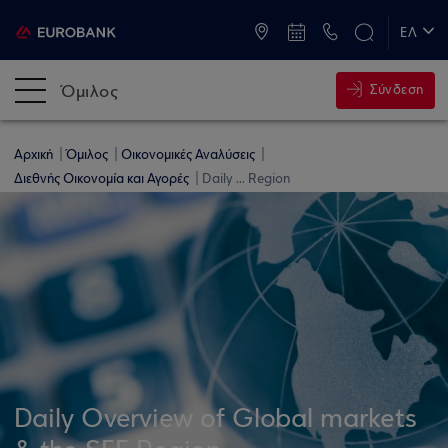
ATM & Καταστήματα
ΕΛ
EN
Όμιλος
Σύνδεση
Αρχική
Όμιλος
Οικονομικές Αναλύσεις
Διεθνής Οικονομία και Αγορές
Daily ... Region
Daily Overview of Global markets