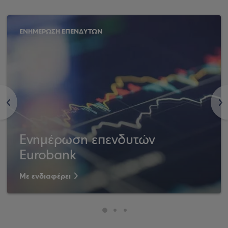
ΕΝΗΜΕΡΩΣΗ ΕΠΕΝΔΥΤΩΝ
<
>
Ενημέρωση επενδυτών
Eurobank
Με ενδιαφέρει