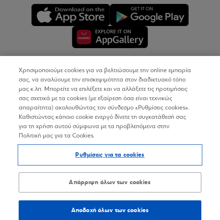
Χρησιμοποιούμε cookies για να βελτιώσουμε την online εμπειρία
Copyright © 2026
σας, να αναλύουμε την επισκεψιμότητα στον διαδικτυακό τόπο
μας κ.λπ. Μπορείτε να επιλέξετε και να αλλάξετε τις προτιμήσεις
σας σχετικά με τα cookies (με εξαίρεση όσα είναι τεχνικώς
Όροι Χρήσης
απαραίτητα) ακολουθώντας τον σύνδεσμο «Ρυθμίσεις cookies».
Καθιστώντας κάποιο cookie ενεργό δίνετε τη συγκατάθεσή σας
Προσωπικά Δεδομένα στον Διαδικτυακό Τόπο
για τη χρήση αυτού σύμφωνα με τα προβλεπόμενα στην
Πολιτική μας για τα Cookies.
Πολιτική Cookies
Ρυθμίσεις για τα cookies
Δήλωση Προσβασιμότητας
Sitemap
Απόρριψη όλων των cookies
Αποδοχή όλων των cookies