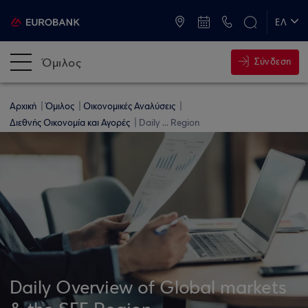
ATM & Καταστήματα
ΕΛ
EN
Όμιλος
Σύνδεση
Αρχική
Όμιλος
Οικονομικές Αναλύσεις
Διεθνής Οικονομία και Αγορές
Daily ... Region
Daily Overview of Global markets