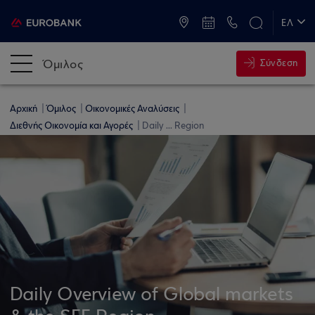
ATM & Καταστήματα
ΕΛ
EN
Όμιλος
Σύνδεση
Αρχική
Όμιλος
Οικονομικές Αναλύσεις
Διεθνής Οικονομία και Αγορές
Daily ... Region
Daily Overview of Global markets