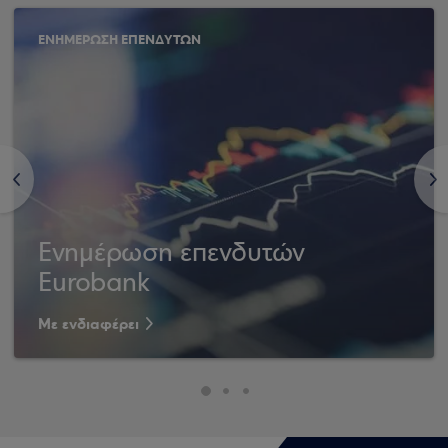
ΕΝΗΜΕΡΩΣΗ ΕΠΕΝΔΥΤΩΝ
<
>
Ενημέρωση επενδυτών
Eurobank
Με ενδιαφέρει